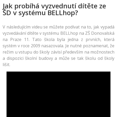
Jak probíhá vyzvednutí dítěte ze
ŠD v systému BELLhop?
V následujícím videu se můžete podívat na to, jak vypadá
vyzvedávání dítěte v systému BELLhop na ZŠ Donovalská
na Praze 11. Tato škola byla jedna z prvních, která
systém v roce 2009 nasazovala. Je nutné poznamenat, že
režim u vstupu do školy závisí především na možnostech
a dispozici školní budovy a může se tak školu od školy
lišit.