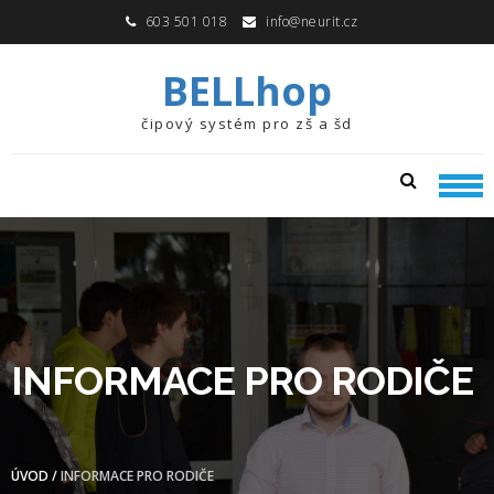
Skip
Skip
603 501 018
info@neurit.cz
to
to
navigation
content
BELLhop
čipový systém pro zš a šd
INFORMACE PRO RODIČE
ÚVOD
/
INFORMACE PRO RODIČE