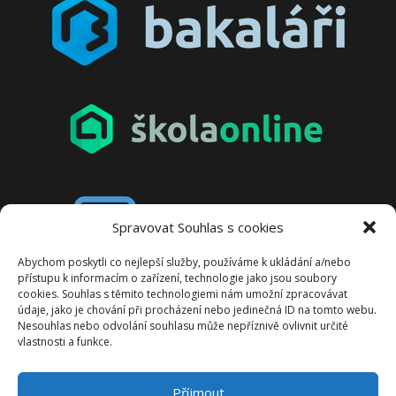
Spravovat Souhlas s cookies
Abychom poskytli co nejlepší služby, používáme k ukládání a/nebo
přístupu k informacím o zařízení, technologie jako jsou soubory
cookies. Souhlas s těmito technologiemi nám umožní zpracovávat
údaje, jako je chování při procházení nebo jedinečná ID na tomto webu.
Nesouhlas nebo odvolání souhlasu může nepříznivě ovlivnit určité
vlastnosti a funkce.
Příjmout