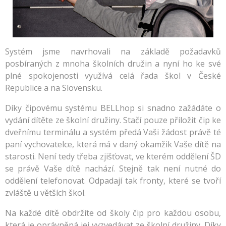
Systém jsme navrhovali na základě požadavků
posbíraných z mnoha školních družin a nyní ho ke své
plné spokojenosti využívá celá řada škol v České
Republice a na Slovensku.
Díky čipovému systému BELLhop si snadno zažádáte o
vydání dítěte ze školní družiny. Stačí pouze přiložit čip ke
dveřnímu terminálu a systém předá Vaši žádost právě té
paní vychovatelce, která má v daný okamžik Vaše dítě na
starosti. Není tedy třeba zjišťovat, ve kterém oddělení ŠD
se právě Vaše dítě nachází. Stejně tak není nutné do
oddělení telefonovat. Odpadají tak fronty, které se tvoří
zvláště u větších škol.
Na každé dítě obdržíte od školy čip
pro každou osobu,
která je oprávněná jej vyzvedávat ze školní družiny. Díky