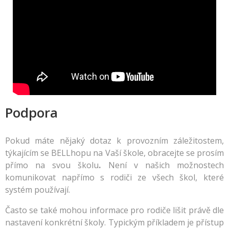
Podpora
Pokud máte nějaký dotaz k provozním záležitostem,
týkajícím se BELLhopu na Vaší škole, obracejte se prosím
přímo na svou školu
.
Není v našich možnostech
komunikovat napřímo s rodiči ze všech škol, které
systém používají.
Často se také mohou informace pro rodiče lišit právě dle
nastavení konkrétní školy. Typickým příkladem je přístup